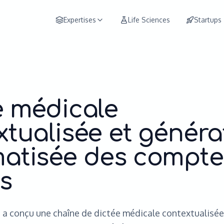
Expertises
Life Sciences
Startups
Intelligence artificielle
Data
Interopérabilité
e médicale
Product Engineering
xtualisée et généra
Ségur
Conseil
atisée des compte
s
 conçu une chaîne de dictée médicale contextualisée