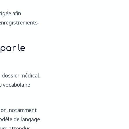
rigée afin
s enregistrements,
par le
 dossier médical.
u vocabulaire
ation, notamment
modèle de langage
laire attendus