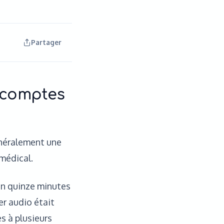
Partager
x comptes
énéralement une
 médical.
on quinze minutes
er audio était
s à plusieurs