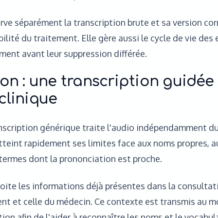
rve séparément la transcription brute et sa version cor
bilité du traitement. Elle gère aussi le cycle de vie de
ment avant leur suppression différée.
ion : une transcription guidée 
clinique
nscription générique traite l'audio indépendamment du
teint rapidement ses limites face aux noms propres, a
 termes dont la prononciation est proche.
oite les informations déjà présentes dans la consult
ient et celle du médecin. Ce contexte est transmis au 
tion afin de l'aider à reconnaître les noms et le vocabu