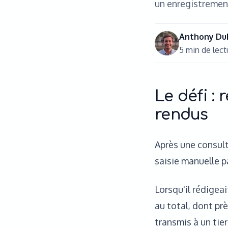
un enregistrement
Anthony Du
5
min de lec
Le défi :
rendus
Après une consul
saisie manuelle p
Lorsqu'il rédigea
au total, dont pr
transmis à un tie