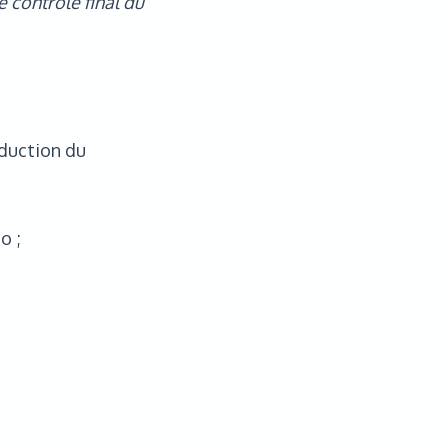
e contrôle final du
oduction du
o ;