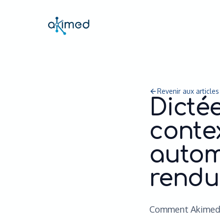
Revenir aux articles
Dicté
conte
autom
rendu
Comment Akimed a