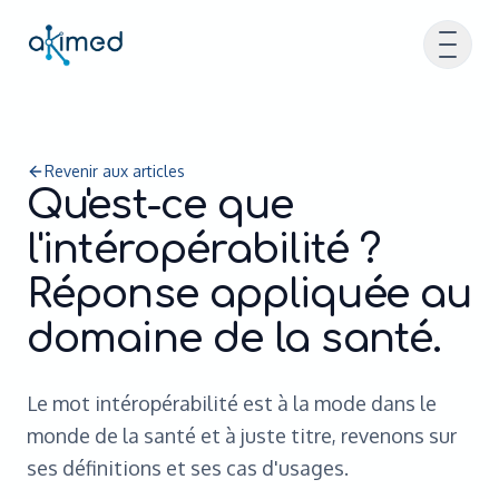
Expertises
Fermer
Intelligence artificielle
Revenir aux articles
Qu'est-ce que
Data
l'intéropérabilité ?
Interopérabilité
Réponse appliquée au
Product Engineering
domaine de la santé.
Ségur
Conseil
Le mot intéropérabilité est à la mode dans le
Life Sciences
monde de la santé et à juste titre, revenons sur
Startups
ses définitions et ses cas d'usages.
Qui sommes-nous ?